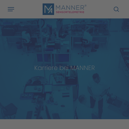
Skip
Menu
to
sea
main
content
Karriere
bei
MANNER