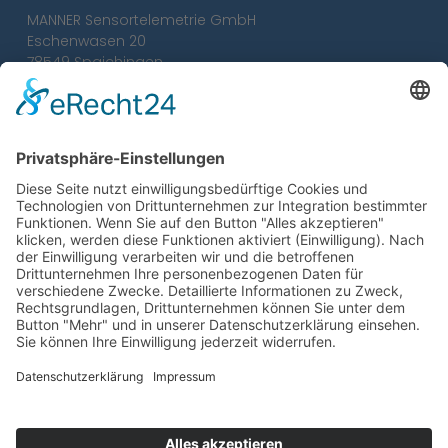
MANNER Sensortelemetrie GmbH
Eschenwasen 20
78549 Spaichingen
Tel.:
+49 7424 93 29-0
Fax: +49 7424 93 29-29
info@sensortelemetrie.de
AGB
Impressum
Datenschutz