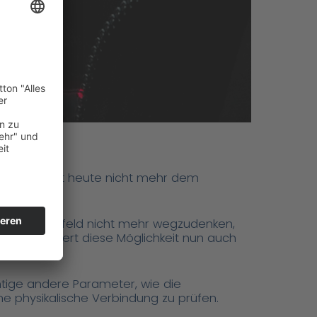
z, entspricht heute nicht mehr dem
privaten Umfeld nicht mehr wegzudenken,
R präsentiert diese Möglichkeit nun auch
tige andere Parameter, wie die
 physikalische Verbindung zu prüfen.