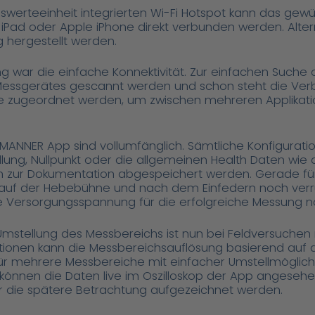
uswerteeinheit integrierten Wi-Fi Hotspot kann das ge
Pad oder Apple iPhone direkt verbunden werden. Altern
 hergestellt werden.
ung war die einfache Konnektivität. Zur einfachen Suc
ssgerätes gescannt werden und schon steht die Verb
 zugeordnet werden, um zwischen mehreren Applikatio
 MANNER App sind vollumfänglich. Sämtliche Konfigurat
llung, Nullpunkt oder die allgemeinen Health Daten w
ch zur Dokumentation abgespeichert werden. Gerade fü
uf der Hebebühne und nach dem Einfedern noch verruts
Versorgungsspannung für die erfolgreiche Messung n
mstellung des Messbereichs ist nun bei Feldversuchen m
ationen kann die Messbereichsauflösung basierend auf
 für mehrere Messbereiche mit einfacher Umstellmöglichke
önnen die Daten live im Oszilloskop der App angesehen,
r die spätere Betrachtung aufgezeichnet werden.