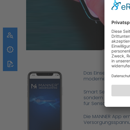
Das Einsehen und P
modernen Standard 
Smart Services wie
sondern nehmen auc
für Sensortelemetri
Die MANNER App erm
Versorgungsspannun