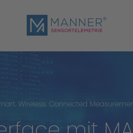
mart.
Wireless.
Connected
Measuremen
terface
mit
MA