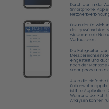
Durch den in der A
Smartphone, Apple i
Netzwerkverbindung
Fokus der Entwickl
des gewünschten Me
wiederum ein Name
Vertauschen.
Die Fähigkeiten der
Messbereichseinste
eingestellt und au
nach der Montage a
Smartphone um die 
Auch die einfache U
Seitenwellenapplik
ist Ihre Applikation
Während der Fahrt k
Analysen können fü