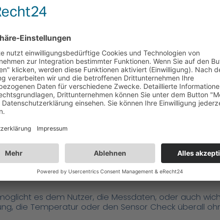
rüfen von Sensordaten, beschränkt auf den Arbeitsplat
der Konnektivität.
 das Smartphone oder Tablett sind nicht nur aus dem 
h immer mehr eine Rolle im Arbeitsbereich ein. MANNE
e.
öglicht es dem Nutzer, die Messdaten, oder auch wich
g, die Temperatur oder den Sensor Check überall ohne