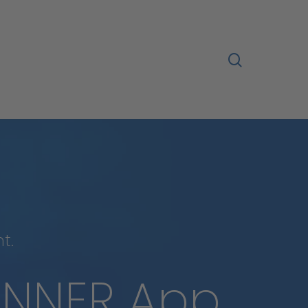
search
t.
NNER
App