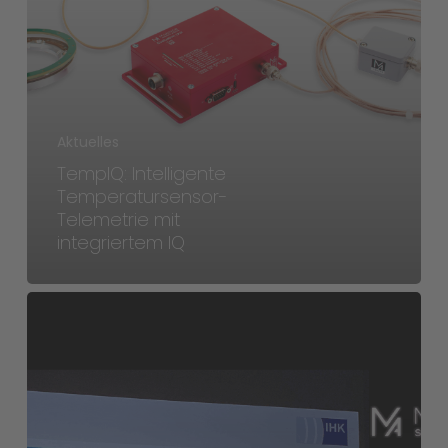
Aktuelles
TempIQ: Intelligente
Temperatursensor-
Telemetrie mit
integriertem IQ
Auszubildender
der
MANNER
Sensortelemetrie
GmbH
ausgezeichnet