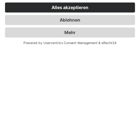
MANNER Sensortelemetrie GmbH
Eschenwasen 20
78549 Spaichingen
Tel.:
+49 7424 93 29-0
Fax: +49 7424 93 29-29
info@sensortelemetrie.de
AGB
Impressum
Datenschutz